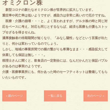
オミクロン株
新型コロナの新たなオミクロン株が世界的に拡大しています。
重症率や死亡率は低いようですが、感染力は非常に高いので厄介ですね。
医療・介護の崩壊・・・と、よく言われますが、デルタ株の時と同じ対
応をベースに考え、対応も同じとするならば、経済も医療も介護もストッ
プせざるを得ませんね。
濃厚接触者の待期期間が短くなり、「みなし陽性」などという言葉が出た
りと、何かは変わっているのでしょう。
しかし、地域の事業所間での横の繋がりも希薄なまま・・・感染拡大して
休業しても保証は無し・・・。
税理士さんに聞くと、飲食店の一定割合には、なんだかんだと保証バブル
があるのは事実のようです。
介護・医療事業所にも、何かあった時のセーフティネットは整備してもら
いたいものです。
< 前のページ
一覧に戻る
次のページ >