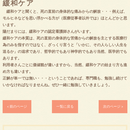
緩和ケア
緩和ケアと聞くと、死の直前の身体的な痛みからの解放・・・例えば、
モルヒネなどを思い浮かべる方が（医療従事者以外では）ほとんどかと思
います。
陽だまりには、緩和ケアの認定看護師さんがいます。
緩和ケアの本質は、死の直前の身体的な苦痛からの解放を主とする医療行
為のみを指すのではなく、ざっくり言うと「いかに、その人らしい人生を
送るか」の追求であり、哲学的でもあり神学的でもあり当然、医学的でも
あります。
利用者さんごとに価値観が違いますから、当然、緩和ケアの始まり方も進
め方も違います。
正解が単一では無い・・・ということであれば、専門職も、勉強し続けて
いかなければなりませんね。ぜひ一緒に勉強していきましょう。
< 前のページ
一覧に戻る
次のページ >