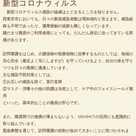
新型コロナウィルス
新型コロナウィルス感染の猛威はとどまるところを知りません。
西東京市においても、日々の新規感染者数は増加傾向と言えます。感染経
路も不明であったり、濃厚接触の追跡も難しくなっています。
陽だまり職員やご利用者様にとっても、だんだん身近に迫ってきている実
感があります。
訪問看護をはじめ、介護保険や医療保険に従事するものとしては、地域の
安心安全（最近よく耳にしますが）を守っていけるよう、自分の身を守り
つつも日々の業務に邁進しています。
主な感染予防対策としては、
①お互いの感染を防ぐ、直行直帰
②マスク・消毒その他の防護は当然として、ケア中のフェイスシールド着
用
といった、基本的なことの徹底が肝心です。
また、職員間での連携が薄まらないよう、SNSやICTの活用にも意識的に
取り組んでいます。
緊急事態を通じて、訪問看護の役割が改めて大きいことに気づかされま